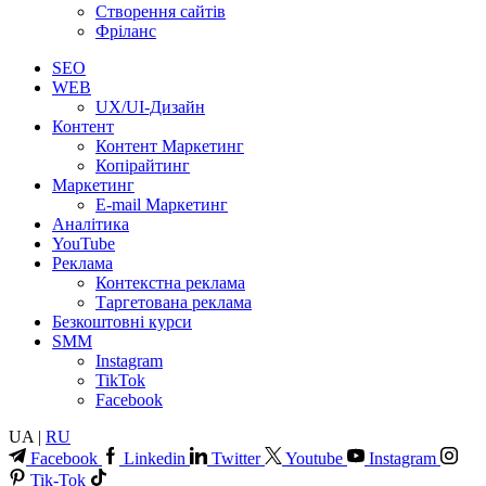
Створення сайтів
Фріланс
SEO
WEB
UX/UI-Дизайн
Контент
Контент Маркетинг
Копірайтинг
Маркетинг
E-mail Маркетинг
Аналітика
YouTube
Реклама
Контекстна реклама
Таргетована реклама
Безкоштовні курси
SMM
Instagram
TikTok
Facebook
UA |
RU
Facebook
Linkedin
Twitter
Youtube
Instagram
Tik-Tok