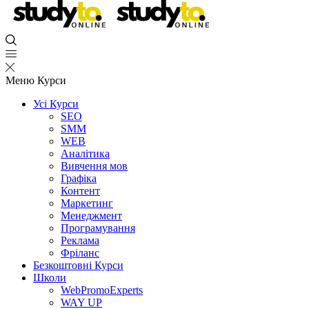
Меню
Курси
Усі Курси
SEO
SMM
WEB
Аналітика
Вивчення мов
Графіка
Контент
Маркетинг
Менеджмент
Програмування
Реклама
Фріланс
Безкоштовні Курси
Школи
WebPromoExperts
WAY UP