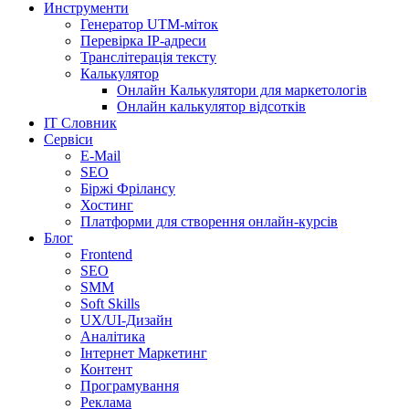
Инструменти
Генератор UTM-міток
Перевірка IP-адреси
Транслітерація тексту
Калькулятор
Онлайн Калькулятори для маркетологів
Онлайн калькулятор відсотків
IT Словник
Сервіси
E-Mail
SEO
Біржі Фрілансу
Хостинг
Платформи для створення онлайн-курсів
Блог
Frontend
SEO
SMM
Soft Skills
UX/UI-Дизайн
Аналітика
Інтернет Маркетинг
Контент
Програмування
Реклама