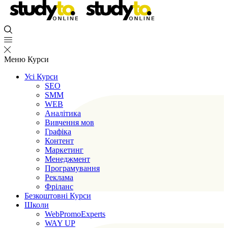
Меню
Курси
Усі Курси
SEO
SMM
WEB
Аналітика
Вивчення мов
Графіка
Контент
Маркетинг
Менеджмент
Програмування
Реклама
Фріланс
Безкоштовні Курси
Школи
WebPromoExperts
WAY UP