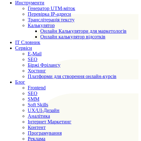
Инструменти
Генератор UTM-міток
Перевірка IP-адреси
Транслітерація тексту
Калькулятор
Онлайн Калькулятори для маркетологів
Онлайн калькулятор відсотків
IT Словник
Сервіси
E-Mail
SEO
Біржі Фрілансу
Хостинг
Платформи для створення онлайн-курсів
Блог
Frontend
SEO
SMM
Soft Skills
UX/UI-Дизайн
Аналітика
Інтернет Маркетинг
Контент
Програмування
Реклама