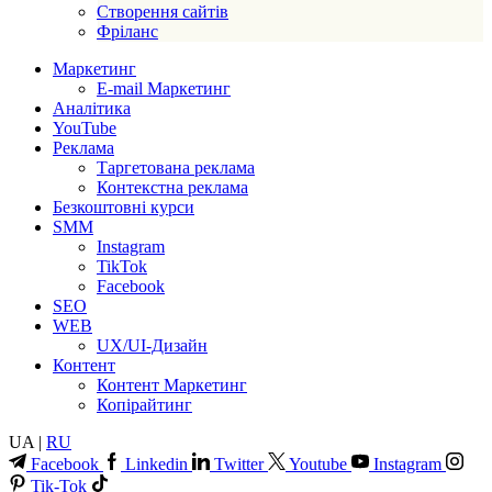
Створення сайтів
Фріланс
Маркетинг
E-mail Маркетинг
Аналітика
YouTube
Реклама
Таргетована реклама
Контекстна реклама
Безкоштовні курси
SMM
Instagram
TikTok
Facebook
SEO
WEB
UX/UI-Дизайн
Контент
Контент Маркетинг
Копірайтинг
UA |
RU
Facebook
Linkedin
Twitter
Youtube
Instagram
Tik-Tok