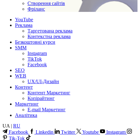
Створення сайтів
Фріланс
YouTube
Реклама
Таргетована реклама
Контекстна реклама
Безкоштовні курси
SMM
Instagram
TikTok
Facebook
SEO
WEB
UX/UI-Дизайн
Контент
Контент Маркетинг
Копірайтинг
Маркетинг
E-mail Маркетинг
Аналітика
UA |
RU
Facebook
Linkedin
Twitter
Youtube
Instagram
Tik-Tok