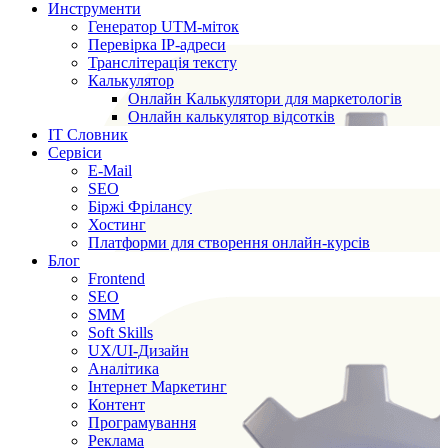
Инструменти
Генератор UTM-міток
Перевірка IP-адреси
Транслітерація тексту
Калькулятор
Онлайн Калькулятори для маркетологів
Онлайн калькулятор відсотків
IT Словник
Сервіси
E-Mail
SEO
Біржі Фрілансу
Хостинг
Платформи для створення онлайн-курсів
Блог
Frontend
SEO
SMM
Soft Skills
UX/UI-Дизайн
Аналітика
Інтернет Маркетинг
Контент
Програмування
Реклама