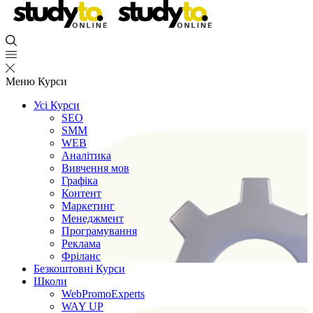
Меню
Курси
Усі Курси
SEO
SMM
WEB
Аналітика
Вивчення мов
Графіка
Контент
Маркетинг
Менеджмент
Програмування
Реклама
Фріланс
Безкоштовні Курси
Школи
WebPromoExperts
WAY UP