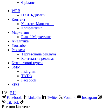
Фріланс
WEB
UX/UI-Дизайн
Контент
Контент Маркетинг
Копірайтинг
Маркетинг
E-mail Маркетинг
Аналітика
YouTube
Реклама
Таргетована реклама
Контекстна реклама
Безкоштовні курси
SMM
Instagram
TikTok
Facebook
SEO
UA |
RU
Facebook
Linkedin
Twitter
Youtube
Instagram
Tik-Tok
Все про Контент