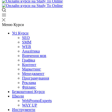
Меню
Курси
Усі Курси
SEO
SMM
WEB
Аналітика
Вивчення мов
Графіка
Контент
Маркетинг
Менеджмент
Програмування
Реклама
Фріланс
Безкоштовні Курси
Школи
WebPromoExperts
WAY UP
Инструменти