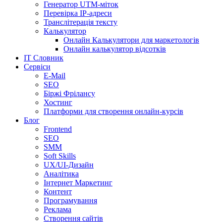
Генератор UTM-міток
Перевірка IP-адреси
Транслітерація тексту
Калькулятор
Онлайн Калькулятори для маркетологів
Онлайн калькулятор відсотків
IT Словник
Сервіси
E-Mail
SEO
Біржі Фрілансу
Хостинг
Платформи для створення онлайн-курсів
Блог
Frontend
SEO
SMM
Soft Skills
UX/UI-Дизайн
Аналітика
Інтернет Маркетинг
Контент
Програмування
Реклама
Створення сайтів