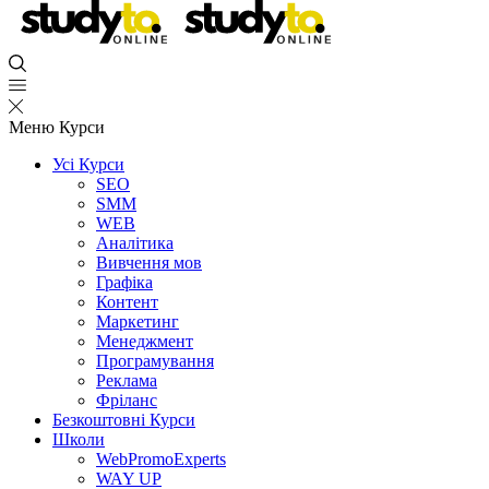
Меню
Курси
Усі Курси
SEO
SMM
WEB
Аналітика
Вивчення мов
Графіка
Контент
Маркетинг
Менеджмент
Програмування
Реклама
Фріланс
Безкоштовні Курси
Школи
WebPromoExperts
WAY UP