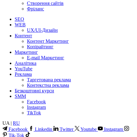
Створення сайтів
Фріланс
SEO
WEB
UX/UI-Дизайн
Контент
Контент Маркетинг
Копірайтинг
Маркетинг
E-mail Маркетинг
Аналітика
YouTube
Реклама
Таргетована реклама
Контекстна реклама
Безкоштовні курси
SMM
Facebook
Instagram
TikTok
UA |
RU
Facebook
Linkedin
Twitter
Youtube
Instagram
Tik-Tok