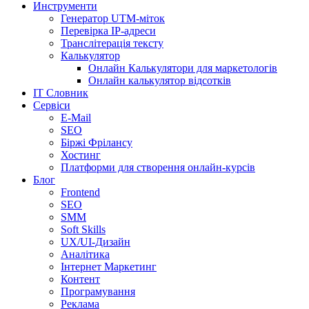
Инструменти
Генератор UTM-міток
Перевірка IP-адреси
Транслітерація тексту
Калькулятор
Онлайн Калькулятори для маркетологів
Онлайн калькулятор відсотків
IT Словник
Сервіси
E-Mail
SEO
Біржі Фрілансу
Хостинг
Платформи для створення онлайн-курсів
Блог
Frontend
SEO
SMM
Soft Skills
UX/UI-Дизайн
Аналітика
Інтернет Маркетинг
Контент
Програмування
Реклама