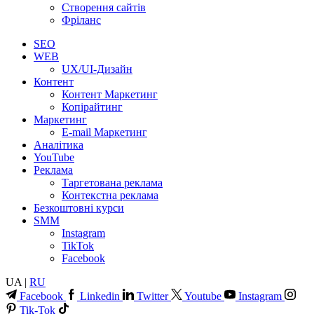
Створення сайтів
Фріланс
SEO
WEB
UX/UI-Дизайн
Контент
Контент Маркетинг
Копірайтинг
Маркетинг
E-mail Маркетинг
Аналітика
YouTube
Реклама
Таргетована реклама
Контекстна реклама
Безкоштовні курси
SMM
Instagram
TikTok
Facebook
UA |
RU
Facebook
Linkedin
Twitter
Youtube
Instagram
Tik-Tok