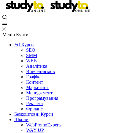
Меню
Курси
Усі Курси
SEO
SMM
WEB
Аналітика
Вивчення мов
Графіка
Контент
Маркетинг
Менеджмент
Програмування
Реклама
Фріланс
Безкоштовні Курси
Школи
WebPromoExperts
WAY UP