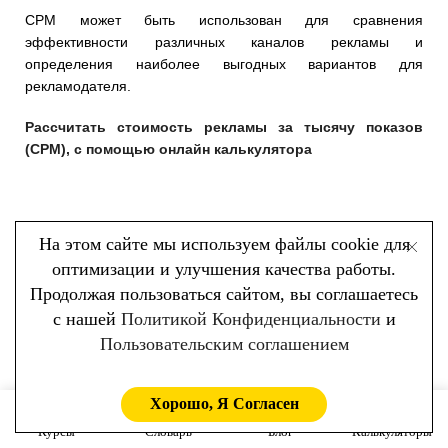
CPM может быть использован для сравнения
эффективности различных каналов рекламы и
определения наиболее выгодных вариантов для
рекламодателя.
Рассчитать cтоимость рекламы за тысячу показов
(CPM), с помощью онлайн калькулятора
На этом сайте мы используем файлы cookie для
CPO (Cost Per Order)
оптимизации и улучшения качества работы.
Продолжая пользоваться сайтом, вы соглашаетесь
CPO – это метрика, которая используется для измерения
с нашей
Политикой Конфиденциальности
и
стоимости привлечения одного заказа.
Пользовательским соглашением
CPO (Cost Per Order) рассчитывается путем деления затрат
на рекламу на количество сделанных заказов.
Хорошо, Я Согласен
Курсы
Словарь
Блог
Калькуляторы
Например: рекламодатель потратил 1000 гривен на