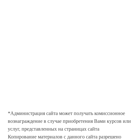
Все
Бесплатные
САЙТ
Блог
ПОДДЕРЖКА
Контакты
От Автора
F.A.Q
Пользовательское Соглашение
Политика Конфиденциальности
*Администрация сайта может получать комиссионное
вознаграждение в случае приобретения Вами курсов или
услуг, представленных на страницах сайта
Копирование материалов с данного сайта разрешено