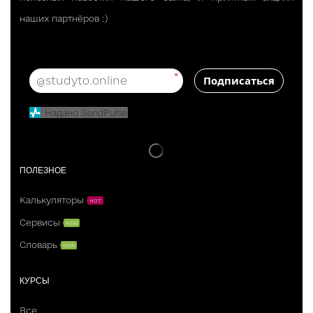
наших партнёров :)
*
Подписаться
Надано SendPulse
ПОЛЕЗНОЕ
Калькуляторы
HOT
Сервисы
NEW
Словарь
NEW
КУРСЫ
Все