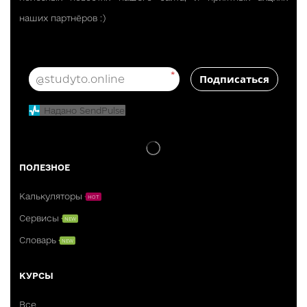
наших партнёров :)
*
Подписаться
Надано SendPulse
ПОЛЕЗНОЕ
Калькуляторы
HOT
Сервисы
NEW
Словарь
NEW
КУРСЫ
Все