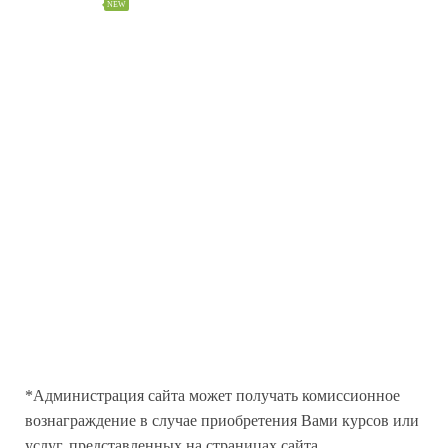
Словарь
NEW
КУРСЫ
Все
Бесплатные
САЙТ
Блог
ПОДДЕРЖКА
Контакты
От Автора
F.A.Q
Пользовательское Соглашение
Политика Конфиденциальности
*Администрация сайта может получать комиссионное
вознаграждение в случае приобретения Вами курсов или
услуг, представленных на страницах сайта