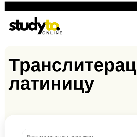
Транслитераци
латиницу