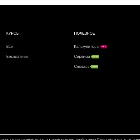
КУРСЫ
ПОЛЕЗНОЕ
Все
Калькуляторы
HOT
Бесплатные
Сервисы
NEW
Словарь
NEW
лучать комиссионное вознаграждение в случае приобретения Вами курсов или услуг, пре