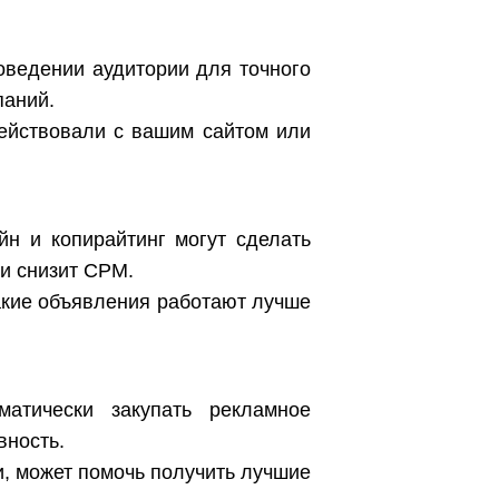
оведении аудитории для точного
паний.
ействовали с вашим сайтом или
н и копирайтинг могут сделать
 и снизит CPM.
акие объявления работают лучше
атически закупать рекламное
вность.
и, может помочь получить лучшие