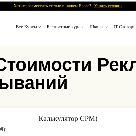
Хотите разместить статью в нашем Блоге?
Узнать условия
Все Курсы
Бесплатные курсы
Школы
IT Словарь
Стоимости Рек
зываний
Калькулятор CPM)
₴):