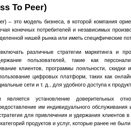
ss To Peer)
eer) –
это модель бизнеса, в которой компания ори
ючая конечных потребителей и независимых произво
еделенной нишей рынка или иметь специфические по
включать различные стратегии маркетинга и пр
ержание пользователей, такие как персонализ
вание клиентов, программы лояльности, скидки и
пользование цифровых платформ, таких как онлай
альные сети и т. д., для удобного доступа к продук
и является установление доверительных отн
редоставление им индивидуального обслуживания 
стратегия для привлечения и удержания клиентов в
категорий продуктов и услуг, которые ранее не были