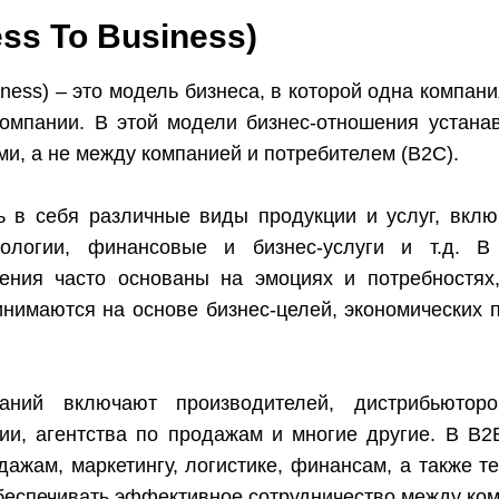
ss To Business)
siness) – это модель бизнеса, в которой одна компа
компании. В этой модели бизнес-отношения устан
и, а не между компанией и потребителем (B2C).
 в себя различные виды продукции и услуг, вклю
нологии, финансовые и бизнес-услуги и т.д. 
ения часто основаны на эмоциях и потребностях
нимаются на основе бизнес-целей, экономических п
аний включают производителей, дистрибьюторов
и, агентства по продажам и многие другие. В B2
ажам, маркетингу, логистике, финансам, а также т
беспечивать эффективное сотрудничество между ко