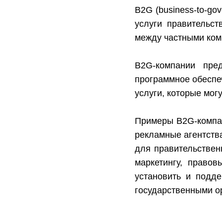
B2G (business-to-go
услуги правительст
между частными ком
B2G-компании пре
программное обеспеч
услуги, которые мог
Примеры B2G-компан
рекламные агентства
для правительствен
маркетингу, право
установить и подд
государственными о