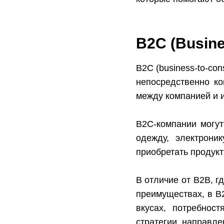
B2C (Busin
B2C (business-to-co
непосредственно ко
между компанией и 
B2C-компании могут
одежду, электроник
приобретать продукт
В отличие от B2B, г
преимуществах, в B
вкусах, потребнос
стратегии, направле