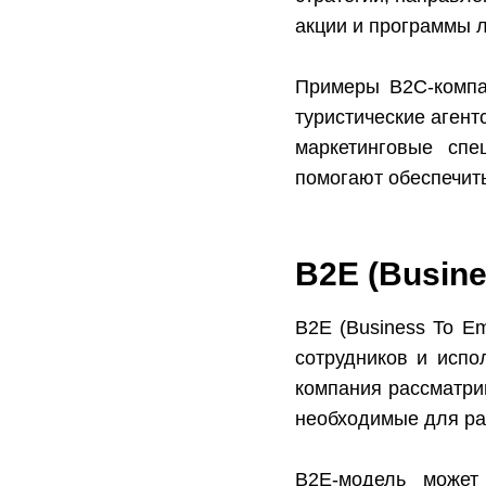
акции и программы 
Примеры B2C-компан
туристические агент
маркетинговые спе
помогают обеспечить
B2E (Busine
B2E (Business To Em
сотрудников и испо
компания рассматрив
необходимые для ра
B2E-модель может