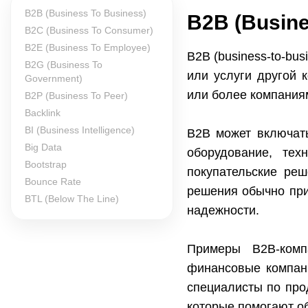
B2B (Business To Business)
B2B (Busine
B2C (Business To Consumer)
B2E (Business To Employee)
B2B (business-to-bu
B2G (Business To
или услуги другой 
Government)
или более компаниям
B2P (Business To Peer)
Backlink
BI (Business Intelligence)
B2B может включать
Big Data
оборудование, тех
Bootstrap
покупательские реш
Bounce Rate
решения обычно при
BTL (Below The Line)
надежности.
Примеры B2B-комп
финансовые компани
специалисты по прод
которые помогают о