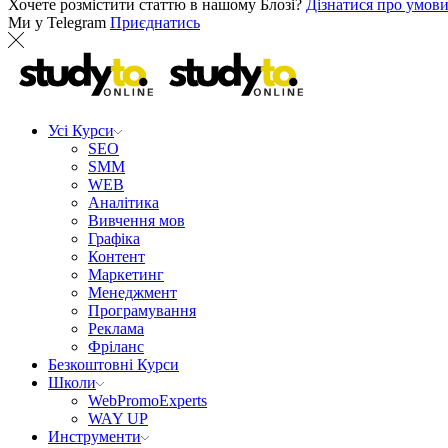
Хочете розмістити статтю в нашому Блозі?
Дізнатися про умов
Ми у Telegram
Приєднатись
Усі Курси
SEO
SMM
WEB
Аналітика
Вивчення мов
Графіка
Контент
Маркетинг
Менеджмент
Програмування
Реклама
Фріланс
Безкоштовні Курси
Школи
WebPromoExperts
WAY UP
Инструменти