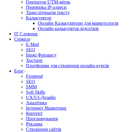
Генератор UTM-міток
Перевірка IP-адреси
Транслітерація тексту
Калькулятор
Онлайн Калькулятори для маркетологів
Онлайн калькулятор відсотків
IT Словник
Сервіси
E-Mail
SEO
Біржі Фрілансу
Хостинг
Платформи для створення онлайн-курсів
Блог
Frontend
SEO
SMM
Soft Skills
UX/UI-Дизайн
Аналітика
Інтернет Маркетинг
Контент
Програмування
Реклама
Створення сайтів