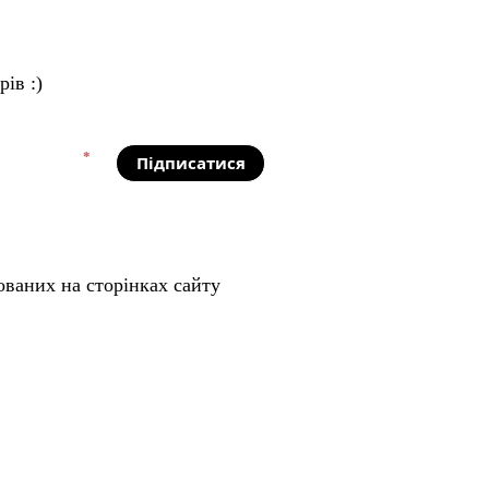
ів :)
*
Підписатися
ованих на сторінках сайту