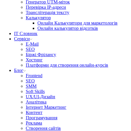
Генератор UTM-міток
Перевірка IP-адреси
Транслітерація тексту
Калькулятор
Онлайн Калькулятори для маркетологів
Онлайн калькулятор відсотків
IT Словник
Сервіси
E-Mail
SEO
Біржі Фрілансу
Хостинг
Платформи для створення онлайн-курсів
Блог
Frontend
SEO
SMM
Soft Skills
UX/UI-Дизайн
Аналітика
Інтернет Маркетинг
Контент
Програмування
Реклама
Створення сайтів