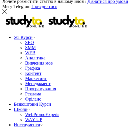
Хочете розмістити статтю в нашому Блозі?
Дізнатися про умов
Ми у Telegram
Приєднатись
Усі Курси
SEO
SMM
WEB
Аналітика
Вивчення мов
Графіка
Контент
Маркетинг
Менеджмент
Програмування
Реклама
Фріланс
Безкоштовні Курси
Школи
WebPromoExperts
WAY UP
Инструменти