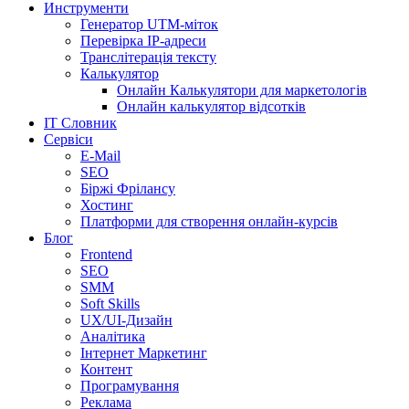
Инструменти
Генератор UTM-міток
Перевірка IP-адреси
Транслітерація тексту
Калькулятор
Онлайн Калькулятори для маркетологів
Онлайн калькулятор відсотків
IT Словник
Сервіси
E-Mail
SEO
Біржі Фрілансу
Хостинг
Платформи для створення онлайн-курсів
Блог
Frontend
SEO
SMM
Soft Skills
UX/UI-Дизайн
Аналітика
Інтернет Маркетинг
Контент
Програмування
Реклама