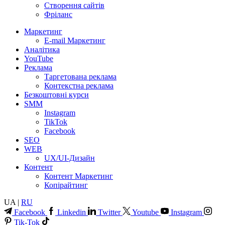
Створення сайтів
Фріланс
Маркетинг
E-mail Маркетинг
Аналітика
YouTube
Реклама
Таргетована реклама
Контекстна реклама
Безкоштовні курси
SMM
Instagram
TikTok
Facebook
SEO
WEB
UX/UI-Дизайн
Контент
Контент Маркетинг
Копірайтинг
UA |
RU
Facebook
Linkedin
Twitter
Youtube
Instagram
Tik-Tok