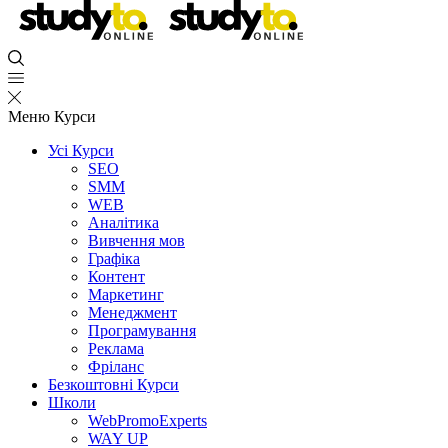
Меню
Курси
Усі Курси
SEO
SMM
WEB
Аналітика
Вивчення мов
Графіка
Контент
Маркетинг
Менеджмент
Програмування
Реклама
Фріланс
Безкоштовні Курси
Школи
WebPromoExperts
WAY UP