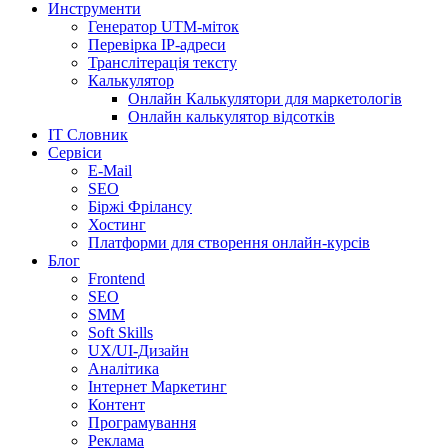
Инструменти
Генератор UTM-міток
Перевірка IP-адреси
Транслітерація тексту
Калькулятор
Онлайн Калькулятори для маркетологів
Онлайн калькулятор відсотків
IT Словник
Сервіси
E-Mail
SEO
Біржі Фрілансу
Хостинг
Платформи для створення онлайн-курсів
Блог
Frontend
SEO
SMM
Soft Skills
UX/UI-Дизайн
Аналітика
Інтернет Маркетинг
Контент
Програмування
Реклама