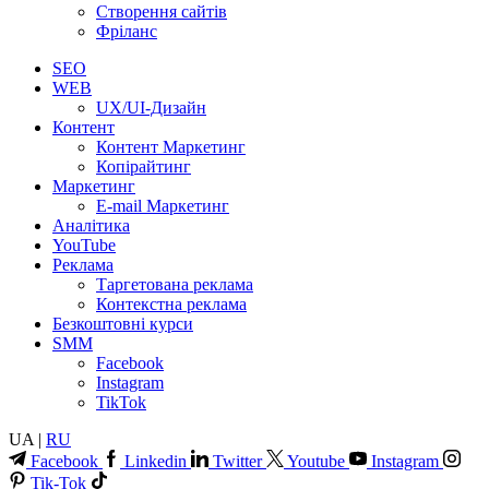
Створення сайтів
Фріланс
SEO
WEB
UX/UI-Дизайн
Контент
Контент Маркетинг
Копірайтинг
Маркетинг
E-mail Маркетинг
Аналітика
YouTube
Реклама
Таргетована реклама
Контекстна реклама
Безкоштовні курси
SMM
Facebook
Instagram
TikTok
UA |
RU
Facebook
Linkedin
Twitter
Youtube
Instagram
Tik-Tok