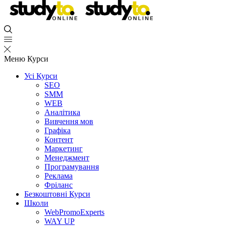
Меню
Курси
Усі Курси
SEO
SMM
WEB
Аналітика
Вивчення мов
Графіка
Контент
Маркетинг
Менеджмент
Програмування
Реклама
Фріланс
Безкоштовні Курси
Школи
WebPromoExperts
WAY UP